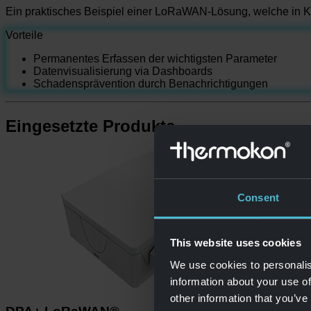
Ein praktisches Beispiel einer LoRaWAN-Lösung, welche in K
Vorteile
Permanentes Erfassen der wichtigsten Parameter
Datenvisualisierung via Dashboards
Schadensprävention durch Benachrichtigungen
Eingesetzte Produkte
Consent
This website uses cookies
We use cookies to personalis
information about your use of
other information that you’ve