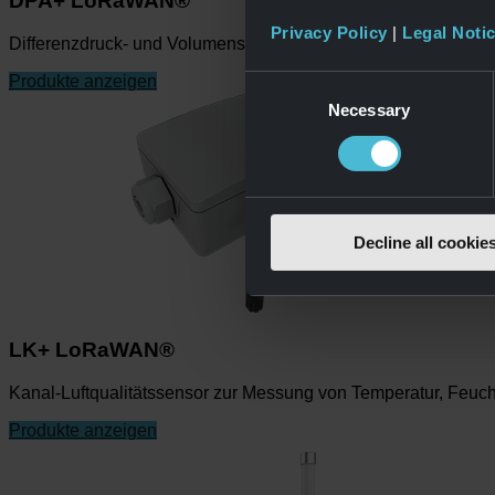
DPA+ LoRaWAN®
Privacy Policy
|
Legal Noti
Differenzdruck- und Volumenstrom-Messumformer.
Produkte anzeigen
Consent
Necessary
Selection
Decline all cookie
LK+ LoRaWAN®
Kanal-Luftqualitätssensor zur Messung von Temperatur, Feuc
Produkte anzeigen