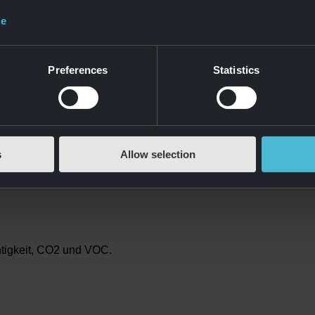
ce
Preferences
Statistics
s
Allow selection
htigkeit, CO2 und VOC.